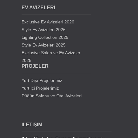
EV AVİZELERİ
Siirt Üniversitesi Cami Avizeleri
Exclusive Ev Avizeleri 2026
Kıbrıs Lefkoşa Hala Sultan Cami Avizeleri
Style Ev Avizeleri 2026
Lighting Collection 2025
Style Ev Avizeleri 2025
Samsun Gürbüz Cami Avize Projesi
Exclusive Salon ve Ev Avizeleri
2025
İstanbul Beylikdüzü Mevlana Cami Avize Projesi
PROJELER
Kahramanmaraş Medine Cami Avizesi
Yurt Dışı Projelerimiz
Yurt İçi Projelerimiz
Mersin Mezitli Cami Avize Projesi
Düğün Salonu ve Otel Avizeleri
İstanbul Sultan Çiftliği Avize Projesi
İLETİŞİM
Erzurum Lala Paşa Cami Avizeleri