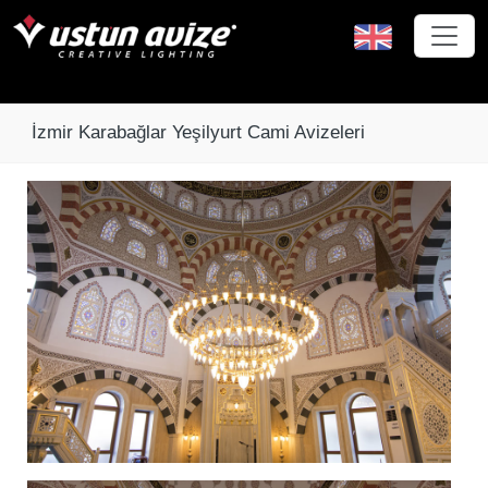
İzmir Karabağlar Yeşilyurt Cami Avizeleri