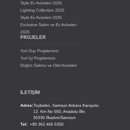
Style Ev Avizeleri 2026
Chandelier
Lighting Collection 2025
Style Ev Avizeleri 2025
Ahmat Haci Kadirov Cami Avizeleri
Exclusive Salon ve Ev Avizeleri
2025
Almanya Camlı Mescid
PROJELER
Fransa Trappes Cami Avizeleri
Yurt Dışı Projelerimiz
Yurt İçi Projelerimiz
Lübnan Tripoli Al Schokur Cami Avizeleri
Düğün Salonu ve Otel Avizeleri
Türkmenistan Başkanlık Sarayı Avizeleri
İLETİŞİM
Türkmenistan Mary Tiyatro Salonu Avizeleri
Adres:
Toybelen, Samsun Ankara Karayolu
12. Km No 550, Anadolu Blv.
Yurt Dışı Cami Avizelerimiz
55330 İlkadım/Samsun
Tel:
+90 362 465 5350
Diğer Yurdışı Cami Projeleri