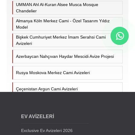
UMMAN Ahl Al-Kuran Alsee Musca Mosque
Chandelier
Almanya Köln Merkez Cami - Özel Tasarım Yıldız
Model
Bişkek Cumhuriyet Merkez İmam Serahsi Cami
Avizeleri
Azerbaycan Nahçıvan Haydar Mescidi Avize Projesi
Rusya Moskova Merkez Cami Avizeleri
Çeçenistan Argun Cami Avizeleri
Hollanda Utrecht Ulu Cami Avizeleri
EV AVİZELERİ
Almanya Duisburg Ditib Camii Avizeleri
Exclusive Ev Avizeleri 2026
Hollanda Tilburg Süleymaniye Cami Mosque