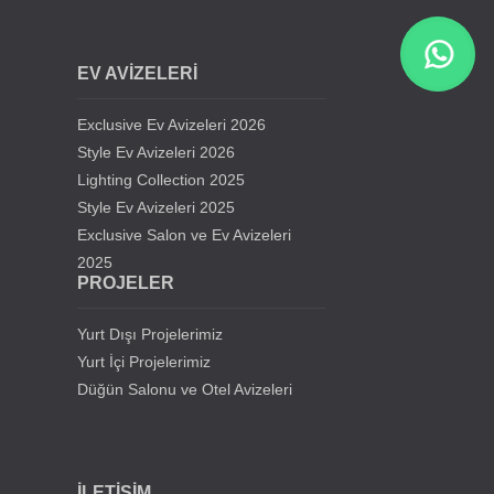
Cumhuriyet Üniv. Cami Avizeleri - Sivas
EV AVİZELERİ
Siirt Üniversitesi Cami Avizeleri
Exclusive Ev Avizeleri 2026
Kıbrıs Lefkoşa Hala Sultan Cami Avizeleri
Style Ev Avizeleri 2026
Lighting Collection 2025
Style Ev Avizeleri 2025
Samsun Gürbüz Cami Avize Projesi
Exclusive Salon ve Ev Avizeleri
2025
İstanbul Beylikdüzü Mevlana Cami Avize Projesi
PROJELER
Kahramanmaraş Medine Cami Avizesi
Yurt Dışı Projelerimiz
Yurt İçi Projelerimiz
Mersin Mezitli Cami Avize Projesi
Düğün Salonu ve Otel Avizeleri
İstanbul Sultan Çiftliği Avize Projesi
İLETİŞİM