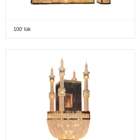
100' lük