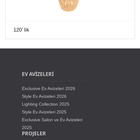
120' lik
EV AVİZELERİ
Exclusive Ev Avizeleri 2026
Style Ev Avizeleri 2026
Lighting Collection 2025
Style Ev Avizeleri 2025
Exclusive Salon ve Ev Avizeleri
2025
PROJELER