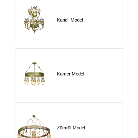
Kandil Model
Kamer Model
Zümrüt Model