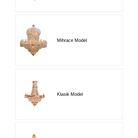
Mihrace Model
Klasik Model