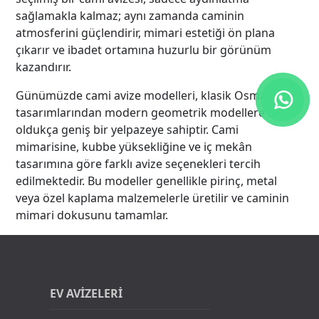
sağlamakla kalmaz; aynı zamanda caminin
atmosferini güçlendirir, mimari estetiği ön plana
çıkarır ve ibadet ortamına huzurlu bir görünüm
kazandırır.
Günümüzde cami avize modelleri, klasik Osmanlı
tasarımlarından modern geometrik modellere kadar
oldukça geniş bir yelpazeye sahiptir. Cami
mimarisine, kubbe yüksekliğine ve iç mekân
tasarımına göre farklı avize seçenekleri tercih
edilmektedir. Bu modeller genellikle pirinç, metal
veya özel kaplama malzemelerle üretilir ve caminin
mimari dokusunu tamamlar.
EV AVİZELERİ