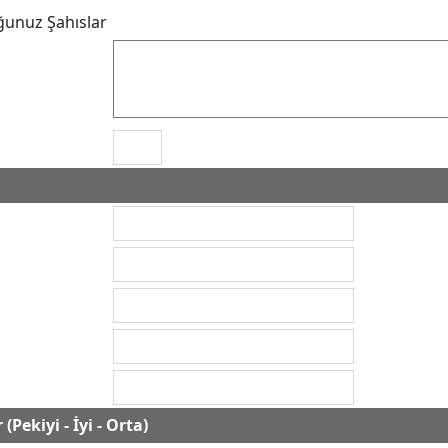
unuz Şahıslar
(Pekiyi - İyi - Orta)