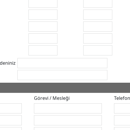
edeniniz
Görevi / Mesleği
Telefo