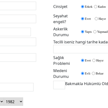
Cinsiyet
Erkek
Kadın
Seyahat
Evet
Hayır
engeli?
Askerlik
Yaptı
Yapmad
Durumu
Tecilli iseniz hangi tarihe kad
Sağlık
Evet
Hayır
Problemi
Medeni
Evli
Bekar
Durumu
Bakmakla Hükümlü Old