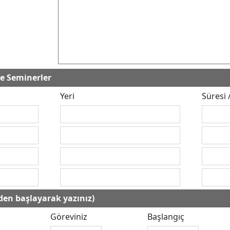
ve Seminerler
Yeri
Süresi /
den başlayarak yazınız)
Göreviniz
Başlangıç