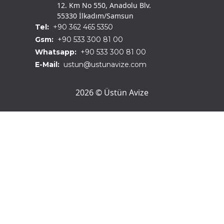
12. Km No 550, Anadolu Blv.
55330 İlkadım/Samsun
Tel:
+90 362 465 5350
Gsm:
+90 533 300 81 00
Whatsapp:
+90 533 300 81 00
E-Mail:
ustun@ustunavize.com
2026 © Üstün Avize