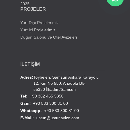
2025
İstanbul Beylikdüzü Mevlana Cami Avize Projesi
PROJELER
Kahramanmaraş Medine Cami Avizesi
Yurt Dışı Projelerimiz
Yurt İçi Projelerimiz
Mersin Mezitli Cami Avize Projesi
Düğün Salonu ve Otel Avizeleri
İstanbul Sultan Çiftliği Avize Projesi
İLETİŞİM
Erzurum Lala Paşa Cami Avizeleri
Adres:
Toybelen, Samsun Ankara Karayolu
12. Km No 550, Anadolu Blv.
Erzurum Hınıs Merkez Cami Avizeleri
55330 İlkadım/Samsun
Tel:
+90 362 465 5350
Çorum Alaca Hacı Şahmerdan Cami Avizeleri
Gsm:
+90 533 300 81 00
Whatsapp:
+90 533 300 81 00
Burdur Bucak Organize Sanayi Cami Avizeleri
E-Mail:
ustun@ustunavize.com