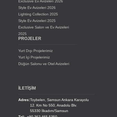
Exclusive Ev Avizeleri 2026
Kıbrıs Lefkoşa Hala Sultan Cami Avizeleri
Style Ev Avizeleri 2026
Lighting Collection 2025
Style Ev Avizeleri 2025
Samsun Gürbüz Cami Avize Projesi
Exclusive Salon ve Ev Avizeleri
2025
İstanbul Beylikdüzü Mevlana Cami Avize Projesi
PROJELER
Kahramanmaraş Medine Cami Avizesi
Yurt Dışı Projelerimiz
Yurt İçi Projelerimiz
Mersin Mezitli Cami Avize Projesi
Düğün Salonu ve Otel Avizeleri
İstanbul Sultan Çiftliği Avize Projesi
İLETİŞİM
Erzurum Lala Paşa Cami Avizeleri
Adres:
Toybelen, Samsun Ankara Karayolu
12. Km No 550, Anadolu Blv.
Erzurum Hınıs Merkez Cami Avizeleri
55330 İlkadım/Samsun
Tel:
+90 362 465 5350